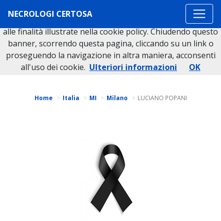
Questo sito o gli strumenti terzi da questo utilizzati si
NECROLOGI CERTOSA
avvalgono di cookie necessari al funzionamento ed utili
alle finalità illustrate nella cookie policy. Chiudendo questo
banner, scorrendo questa pagina, cliccando su un link o
proseguendo la navigazione in altra maniera, acconsenti
Torna indietro
all'uso dei cookie.
Ulteriori informazioni
OK
Home
Italia
MI
Milano
LUCIANO POPANI