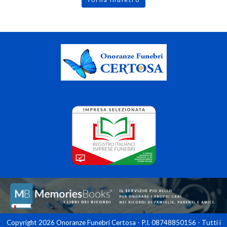
Copyright 2026 Onoranze Funebri Certosa - P.I. 08748850156 - Tutti i